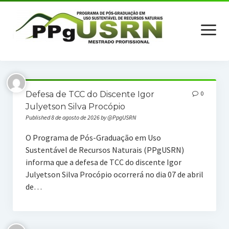
open
menu
PPgUSRN
Defesa de TCC do Discente Igor
0
Apresentação
Julyetson Silva Procópio
Published 8 de agosto de 2026 by @PpgUSRN
Organização Curricular
O Programa de Pós-Graduação em Uso
Área de Concentração e Linhas de Pesquisa
Sustentável de Recursos Naturais (PPgUSRN)
informa que a defesa de TCC do discente Igor
Normas
Julyetson Silva Procópio ocorrerá no dia 07 de abril
Laboratórios
de…
Bibliotecas
Coordenação