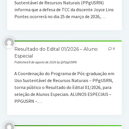
Sustentável de Recursos Naturais (PPgUSRN)
Produtos Técnicos e Tecnológicos
informa que a defesa de TCC da discente Joyce Lins
Saneamento
Pontes ocorrerá no dia 25 de março de 2026,…
Sustentabilidade e Gestão de Recursos Naturais
Processos Seletivos
Resultado do Edital 01/2026 – Aluno
0
Editais
Especial
Published 8 de agosto de 2026 by @PpgUSRN
Oferta de Disciplinas
A Coordenação do Programa de Pós-graduação em
Modelos de Dissertação
Uso Sustentável de Recursos Naturais – PPgUSRN,
torna público o Resultado do Edital 01/2026, para
Calendário
seleção de Alunos Especiais. ALUNOS ESPECIAIS –
Notícias
PPGUSRN –…