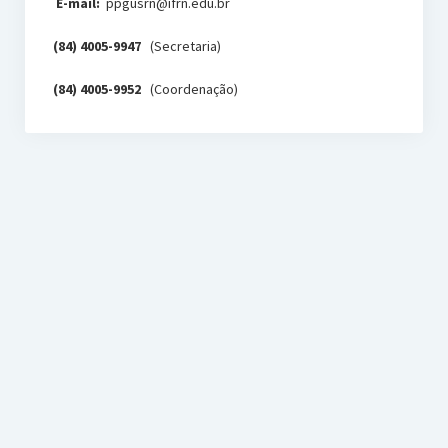
E-mail:
ppgusrn@ifrn.edu.br
(84) 4005-9947
(Secretaria)
(84) 4005-9952
(Coordenação)
PPgUSRN