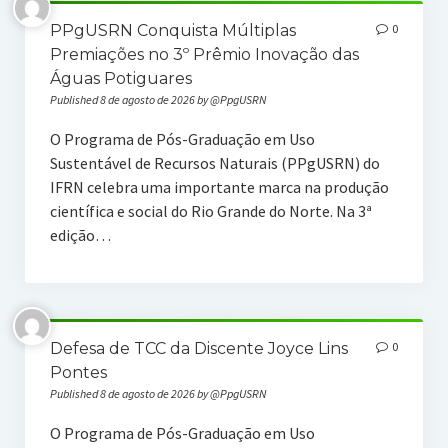
PPgUSRN Conquista Múltiplas
0
Atas
Premiações no 3º Prêmio Inovação das
Águas Potiguares
Docentes
Published 8 de agosto de 2026 by @PpgUSRN
Docentes
O Programa de Pós-Graduação em Uso
Sustentável de Recursos Naturais (PPgUSRN) do
Projetos
IFRN celebra uma importante marca na produção
Grupos de Pesquisa
científica e social do Rio Grande do Norte. Na 3ª
edição…
Discentes
Aluno Especial
TCCs
Defesa de TCC da Discente Joyce Lins
0
Pontes
Depoimentos
Published 8 de agosto de 2026 by @PpgUSRN
Banco de Talentos
O Programa de Pós-Graduação em Uso