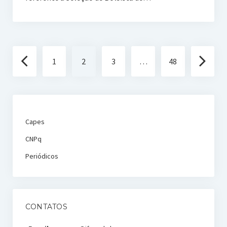
Navegação
1
2
3
…
48
por
posts
Capes
CNPq
Periódicos
CONTATOS